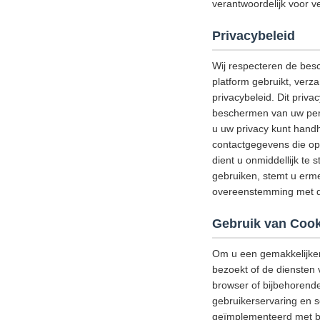
verantwoordelijk voor ve
Privacybeleid
Wij respecteren de bes
platform gebruikt, verz
privacybeleid. Dit priv
beschermen van uw perso
u uw privacy kunt handh
contactgegevens die op 
dient u onmiddellijk te 
gebruiken, stemt u erme
overeenstemming met di
Gebruik van Cook
Om u een gemakkelijker
bezoekt of de diensten 
browser of bijbehorend
gebruikerservaring en s
geïmplementeerd met be