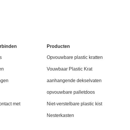
rbinden
Producten
s
Opvouwbare plastic kratten
en
Vouwbaar Plastic Krat
ngen
aanhangende dekselvaten
opvouwbare palletdoos
ntact met
Niet-verstelbare plastic kist
Nesterkasten