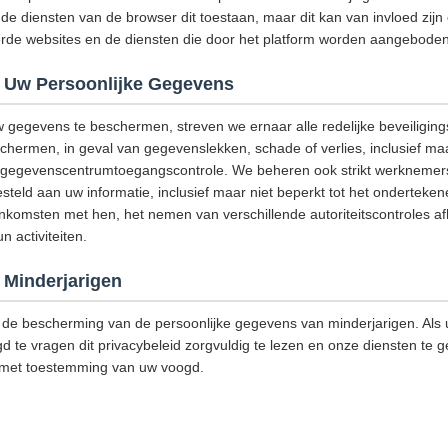
de diensten van de browser dit toestaan, maar dit kan van invloed zijn
eerde websites en de diensten die door het platform worden aangeboden
 Uw Persoonlijke Gegevens
w gegevens te beschermen, streven we ernaar alle redelijke beveiligi
ermen, in geval van gegevenslekken, schade of verlies, inclusief maar
g, gegevenscentrumtoegangscontrole. We beheren ook strikt werknemers
steld aan uw informatie, inclusief maar niet beperkt tot het onderteke
omsten met hen, het nemen van verschillende autoriteitscontroles afh
 activiteiten.
Minderjarigen
de bescherming van de persoonlijke gegevens van minderjarigen. Als u
d te vragen dit privacybeleid zorgvuldig te lezen en onze diensten te g
 met toestemming van uw voogd.