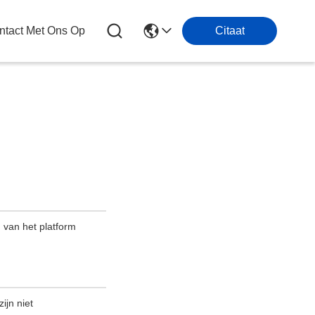
tact Met Ons Op
Citaat
n van het platform
ijn niet