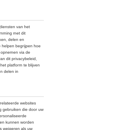
diensten van het
emming met dit
ken, delen en
e helpen begrijpen hoe
ns opnemen via de
an dit privacybeleid,
et platform te blijven
n delen in
relateerde websites
ag gebruiken die door uw
ersonaliseerde
lleen kunnen worden
es weigeren als uw