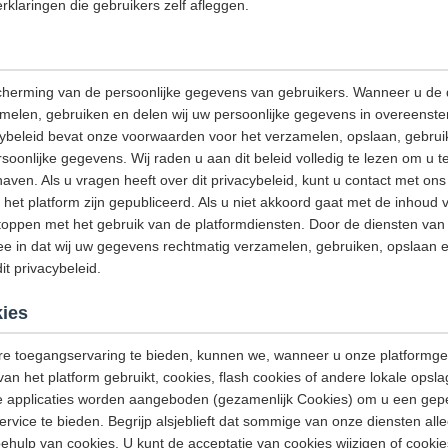
rklaringen die gebruikers zelf afleggen.
cherming van de persoonlijke gegevens van gebruikers. Wanneer u de 
amelen, gebruiken en delen wij uw persoonlijke gegevens in overeenst
acybeleid bevat onze voorwaarden voor het verzamelen, opslaan, gebrui
onlijke gegevens. Wij raden u aan dit beleid volledig te lezen om u t
aven. Als u vragen heeft over dit privacybeleid, kunt u contact met o
het platform zijn gepubliceerd. Als u niet akkoord gaat met de inhoud v
stoppen met het gebruik van de platformdiensten. Door de diensten van h
e in dat wij uw gegevens rechtmatig verzamelen, gebruiken, opslaan e
t privacybeleid.
ies
e toegangservaring te bieden, kunnen we, wanneer u onze platformge
van het platform gebruikt, cookies, flash cookies of andere lokale opsl
e applicaties worden aangeboden (gezamenlijk Cookies) om u een gep
ervice te bieden. Begrijp alsjeblieft dat sommige van onze diensten a
hulp van cookies. U kunt de acceptatie van cookies wijzigen of cooki