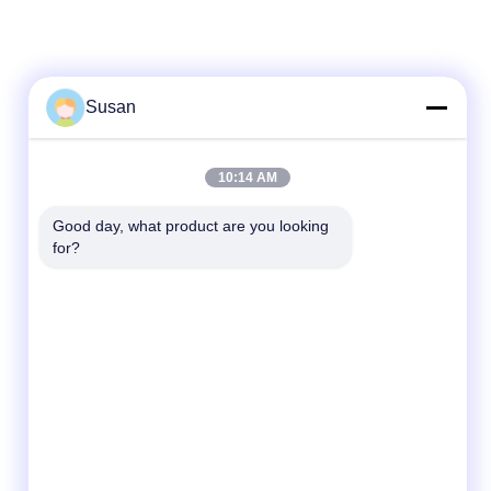
Susan
Snel contact
10:14 AM
Telefoon
Good day, what product are you looking 
for?
86-0512-62923371
E-mail
susan@first-plastic.com
Adres
3e verdieping, blok C, NO.80 Tongyuan Road
Suzhou Industrial Park Jiangsu China