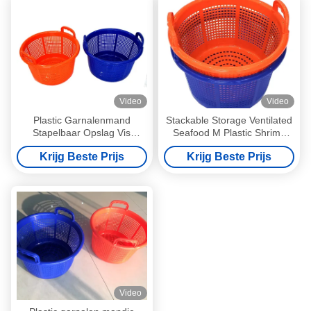
Video
Video
Plastic Garnalenmand
Stackable Storage Ventilated
Stapelbaar Opslag Vis
Seafood M Plastic Shrimp
Zeevruchten Markt Mand
Basket With Handle
Krijg Beste Prijs
Krijg Beste Prijs
Aquacultuur Container
Video