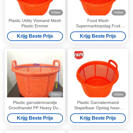
Video
Video
Plastic Utility Vismand Mesh
Food Mesh
Plastic Emmer
Supermarktopslag Fruit
Groenten Vis Plastic
Krijg Beste Prijs
Krijg Beste Prijs
Wasmand
Video
Video
Plastic garnalenmandje
Plastic Garnalenmand
Groothandel PP Heavy Duty
Stapelbaar Opslag heavy
Mesh mandje
duty mesh ventilatie
Krijg Beste Prijs
Krijg Beste Prijs
Zeevruchtenopslag
Maatwerk plastic krat
Stapelbaar Geventileerd