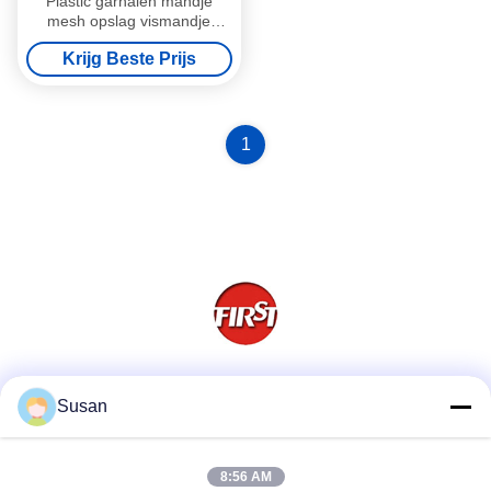
Plastic garnalen mandje
mesh opslag vismandje
veelzijdig
Krijg Beste Prijs
1
Sociale media
Susan
8:56 AM