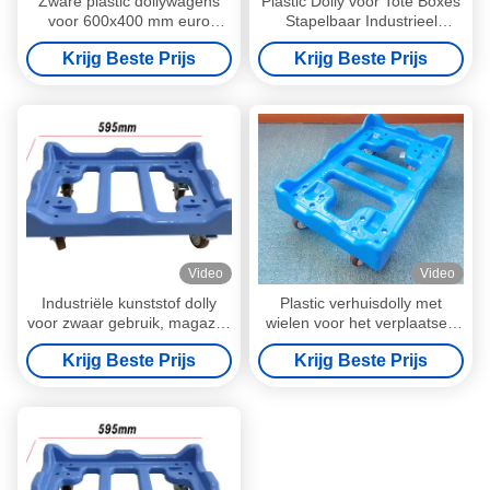
Zware plastic dollywagens
Plastic Dolly voor Tote Boxes
voor 600x400 mm euro
Stapelbaar Industrieel
kratten stapel kratten
magazijn
Krijg Beste Prijs
Krijg Beste Prijs
Video
Video
Industriële kunststof dolly
Plastic verhuisdolly met
voor zwaar gebruik, magazijn
wielen voor het verplaatsen
stapelbare kunststof
van dozen, zware uitvoering,
Krijg Beste Prijs
Krijg Beste Prijs
verhuisdolly
magazijnlogistiek, dollykar