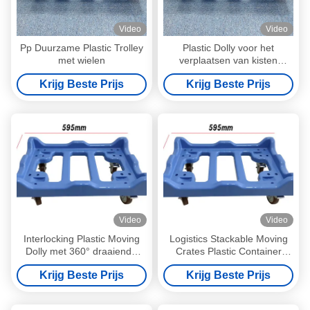
Video
Video
Pp Duurzame Plastic Trolley
Plastic Dolly voor het
met wielen
verplaatsen van kisten
Stapelbaar zwaar platform
Krijg Beste Prijs
Krijg Beste Prijs
Dolly met wielen
Video
Video
Interlocking Plastic Moving
Logistics Stackable Moving
Dolly met 360° draaiende
Crates Plastic Container
rollen, 110 lbs capaciteit
Dolly Cart
Krijg Beste Prijs
Krijg Beste Prijs
modulair platform kar voor
meubels en magazijn