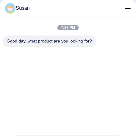
Sociale media
Susan
7:37 PM
Snel contact
Good day, what product are you looking for?
Telefoon
86-0512-62923371
E-mail
susan@first-plastic.com
Adres
3e verdieping, blok C, NO.80 Tongyuan Road Suzhou
Industrial Park Jiangsu China
Privacybeleid
|
Sitemap
China Goede kwaliteit Opvouwbare plastic kratten Auteursrecht ©