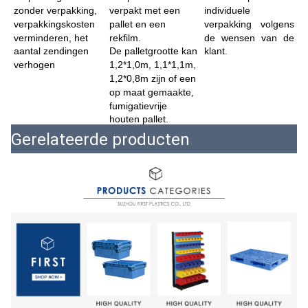
zonder verpakking, 
verpakt met een 
individuele 
verpakkingskosten 
pallet en een 
verpakking volgens 
verminderen, het 
rekfilm.
de wensen van de 
aantal zendingen 
De palletgrootte kan 
klant.
verhogen
1,2*1,0m, 1,1*1,1m, 
1,2*0,8m zijn of een 
op maat gemaakte, 
fumigatievrije 
houten pallet.
Gerelateerde producten