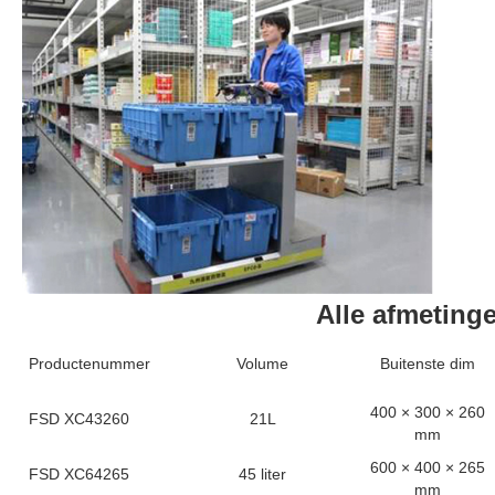
Alle afmeting
Productenummer
Volume
Buitenste dim
400 × 300 × 260
FSD XC43260
21L
mm
600 × 400 × 265
FSD XC64265
45 liter
mm