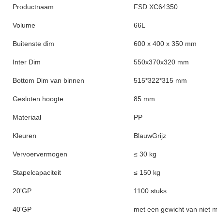
Productnaam
FSD XC64350
Volume
66L
Buitenste dim
600 x 400 x 350 mm
Inter Dim
550x370x320 mm
Bottom Dim van binnen
515*322*315 mm
Gesloten hoogte
85 mm
Materiaal
PP
Kleuren
BlauwGrijz
Vervoervermogen
≤ 30 kg
Stapelcapaciteit
≤ 150 kg
20'GP
1100 stuks
40'GP
met een gewicht van niet 