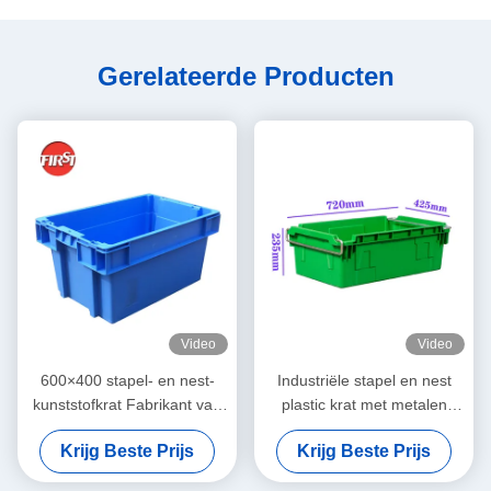
Gerelateerde Producten
Video
Video
600×400 stapel- en nest-
Industriële stapel en nest
kunststofkrat Fabrikant van
plastic krat met metalen
stevige kunststof
schommelarmen 45L PP
Krijg Beste Prijs
Krijg Beste Prijs
opslagkratten voor zwaar
opslag krat
gebruik
720×425×235mm OEM-