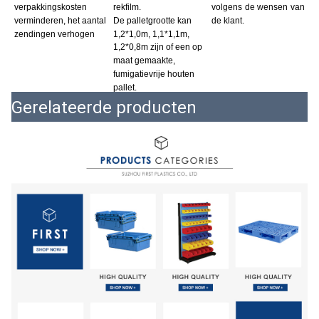
verpakkingskosten 
rekfilm.
volgens de wensen van 
verminderen, het aantal 
De palletgrootte kan 
de klant.
zendingen verhogen
1,2*1,0m, 1,1*1,1m, 
1,2*0,8m zijn of een op 
maat gemaakte, 
fumigatievrije houten 
pallet.
Gerelateerde producten