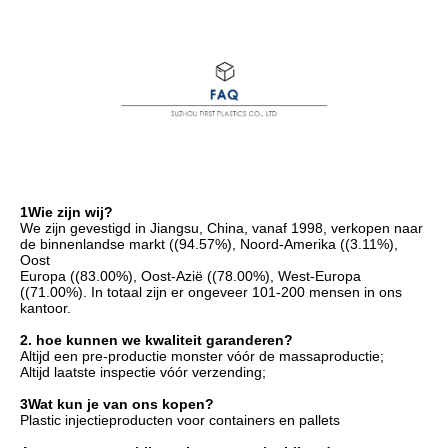
1Wie zijn wij?
We zijn gevestigd in Jiangsu, China, vanaf 1998, verkopen naar 
de binnenlandse markt ((94.57%), Noord-Amerika ((3.11%), 
Oost
Europa ((83.00%), Oost-Azië ((78.00%), West-Europa 
((71.00%). In totaal zijn er ongeveer 101-200 mensen in ons 
kantoor.
2. hoe kunnen we kwaliteit garanderen?
Altijd een pre-productie monster vóór de massaproductie;
Altijd laatste inspectie vóór verzending;
3Wat kun je van ons kopen?
Plastic injectieproducten voor containers en pallets