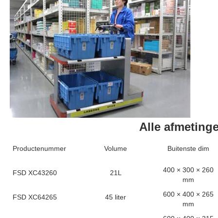
Alle afmeting
Productenummer
Volume
Buitenste dim
400 × 300 × 260
FSD XC43260
21L
mm
600 × 400 × 265
FSD XC64265
45 liter
mm