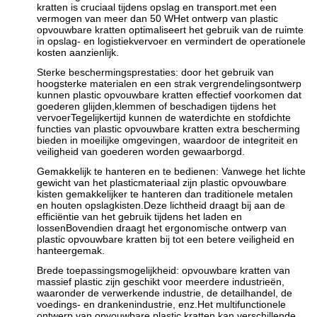
kratten is cruciaal tijdens opslag en transport.met een
vermogen van meer dan 50 WHet ontwerp van plastic
opvouwbare kratten optimaliseert het gebruik van de ruimte
in opslag- en logistiekvervoer en vermindert de operationele
kosten aanzienlijk.
Sterke beschermingsprestaties: door het gebruik van
hoogsterke materialen en een strak vergrendelingsontwerp
kunnen plastic opvouwbare kratten effectief voorkomen dat
goederen glijden,klemmen of beschadigen tijdens het
vervoerTegelijkertijd kunnen de waterdichte en stofdichte
functies van plastic opvouwbare kratten extra bescherming
bieden in moeilijke omgevingen, waardoor de integriteit en
veiligheid van goederen worden gewaarborgd.
Gemakkelijk te hanteren en te bedienen: Vanwege het lichte
gewicht van het plasticmateriaal zijn plastic opvouwbare
kisten gemakkelijker te hanteren dan traditionele metalen
en houten opslagkisten.Deze lichtheid draagt bij aan de
efficiëntie van het gebruik tijdens het laden en
lossenBovendien draagt het ergonomische ontwerp van
plastic opvouwbare kratten bij tot een betere veiligheid en
hanteergemak.
Brede toepassingsmogelijkheid: opvouwbare kratten van
massief plastic zijn geschikt voor meerdere industrieën,
waaronder de verwerkende industrie, de detailhandel, de
voedings- en drankenindustrie, enz.Het multifunctionele
ontwerp van opvouwbare plastic kratten kan verschillende