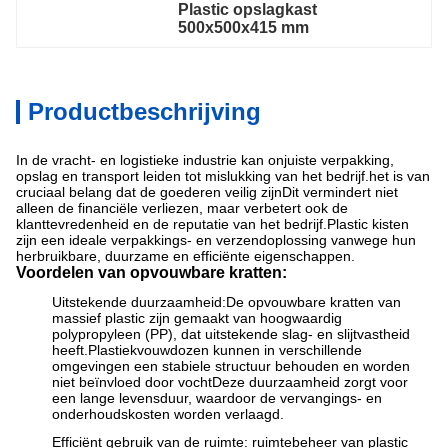
Plastic opslagkast 
500x500x415 mm
Productbeschrijving
In de vracht- en logistieke industrie kan onjuiste verpakking,
opslag en transport leiden tot mislukking van het bedrijf.het is van
cruciaal belang dat de goederen veilig zijnDit vermindert niet
alleen de financiële verliezen, maar verbetert ook de
klanttevredenheid en de reputatie van het bedrijf.Plastic kisten
zijn een ideale verpakkings- en verzendoplossing vanwege hun
herbruikbare, duurzame en efficiënte eigenschappen.
Voordelen van opvouwbare kratten:
Uitstekende duurzaamheid:De opvouwbare kratten van
massief plastic zijn gemaakt van hoogwaardig
polypropyleen (PP), dat uitstekende slag- en slijtvastheid
heeft.Plastiekvouwdozen kunnen in verschillende
omgevingen een stabiele structuur behouden en worden
niet beïnvloed door vochtDeze duurzaamheid zorgt voor
een lange levensduur, waardoor de vervangings- en
onderhoudskosten worden verlaagd.
Efficiënt gebruik van de ruimte: ruimtebeheer van plastic