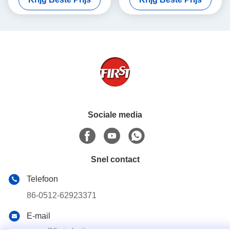
verplaatsende kratten
PP
Sociale media
Snel contact
Telefoon
86-0512-62923371
E-mail