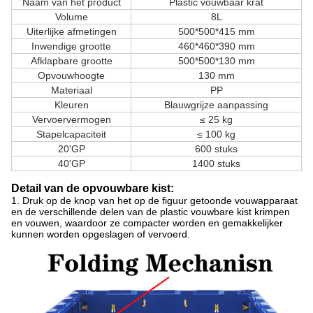
Naam van het product
Plastic vouwbaar krat
Volume
8L
Uiterlijke afmetingen
500*500*415 mm
Inwendige grootte
460*460*390 mm
Afklapbare grootte
500*500*130 mm
Opvouwhoogte
130 mm
Materiaal
PP
Kleuren
Blauwgrijze aanpassing
Vervoervermogen
≤ 25 kg
Stapelcapaciteit
≤ 100 kg
20'GP
600 stuks
40'GP
1400 stuks
Detail van de opvouwbare kist:
1
. Druk op de knop van het op de figuur getoonde vouwapparaat
en de verschillende delen van de plastic vouwbare kist krimpen
en vouwen, waardoor ze compacter worden en gemakkelijker
kunnen worden opgeslagen of vervoerd.