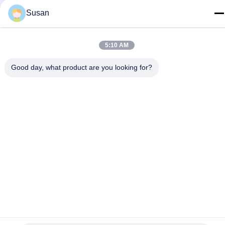
susan@first-plastic.com
Susan
Adres
3e verdieping, blok C, NO.80 Tongyuan Road Suzhou
Industrial Park Jiangsu China
5:10 AM
Good day, what product are you looking for?
Privacybeleid
|
Sitemap
China Goede kwaliteit Opvouwbare plastic kratten Auteursrecht ©
2024-2026 Suzhou Industrial PARK FIRST Plastics Co., Ltd. Alle
rechten voorbehouden.