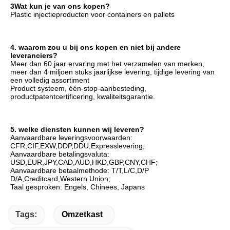
3Wat kun je van ons kopen?
Plastic injectieproducten voor containers en pallets
4. waarom zou u bij ons kopen en niet bij andere 
leveranciers?
Meer dan 60 jaar ervaring met het verzamelen van merken, 
meer dan 4 miljoen stuks jaarlijkse levering, tijdige levering van 
een volledig assortiment
Product systeem, één-stop-aanbesteding, 
productpatentcertificering, kwaliteitsgarantie.
5. welke diensten kunnen wij leveren?
Aanvaardbare leveringsvoorwaarden: 
CFR,CIF,EXW,DDP,DDU,Expresslevering;
Aanvaardbare betalingsvaluta: 
USD,EUR,JPY,CAD,AUD,HKD,GBP,CNY,CHF;
Aanvaardbare betaalmethode: T/T,L/C,D/P 
D/A,Creditcard,Western Union;
Taal gesproken: Engels, Chinees, Japans
Tags:
Omzetkast