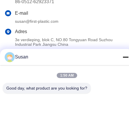
86-0512-62923371
E-mail
susan@first-plastic.com
Adres
3e verdieping, blok C, NO.80 Tongyuan Road Suzhou
Industrial Park Jiangsu China
Susan
Privacybeleid
|
Sitemap
China Goede kwaliteit Opvouwbare plastic kratten Auteursrecht ©
1:50 AM
2024-2026 Suzhou Industrial PARK FIRST Plastics Co., Ltd. Alle
rechten voorbehouden.
Good day, what product are you looking for?