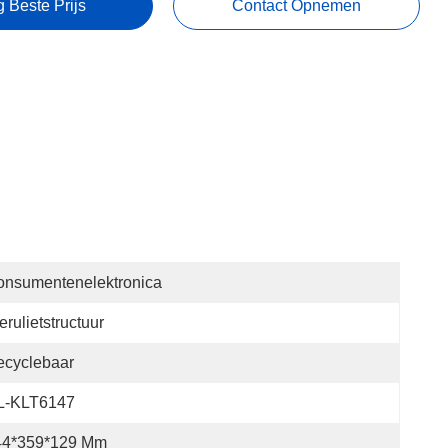
g Beste Prijs
Contact Opnemen
onsumentenelektronica
erulietstructuur
ecyclebaar
L-KLT6147
44*359*129 Mm