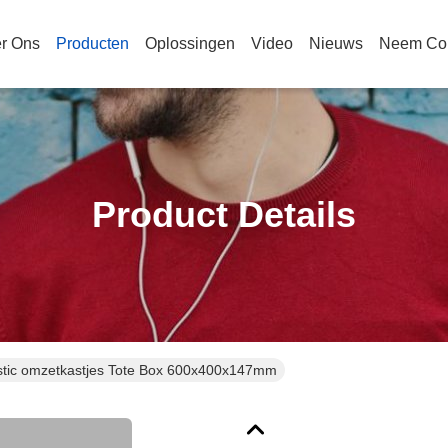
r Ons
Producten
Oplossingen
Video
Nieuws
Neem Con
Product Details
astic omzetkastjes Tote Box 600x400x147mm