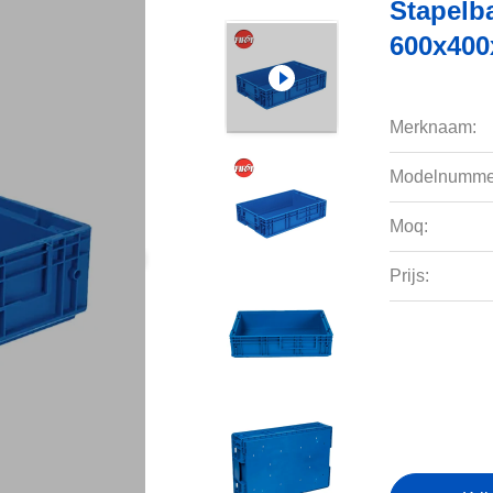
Stapelb
600x40
Merknaam:
Modelnumme
Moq:
Prijs: