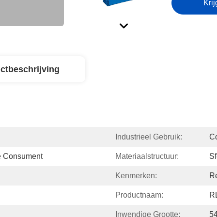
Krij
ctbeschrijving
Industrieel Gebruik:
C
De Consument
Materiaalstructuur:
Sf
Kenmerken:
R
Productnaam:
R
Inwendige Grootte:
5