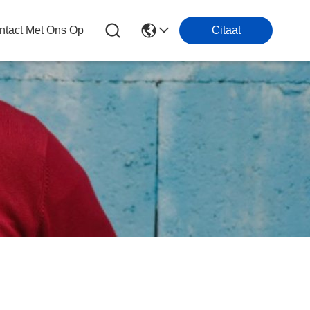
tact Met Ons Op
Citaat