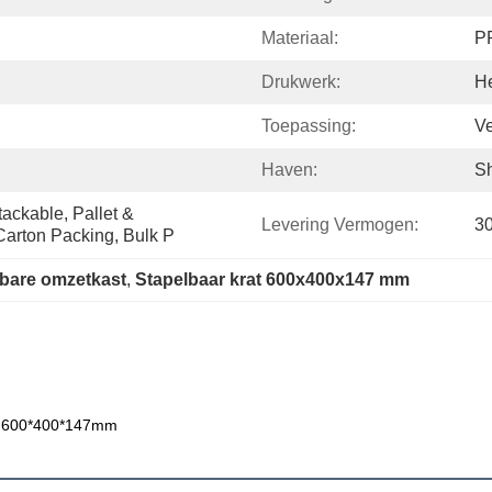
Materiaal:
PP
Drukwerk:
He
Toepassing:
Ve
Haven:
S
ackable, Pallet & 
Levering Vermogen:
30
Carton Packing, Bulk P
lbare omzetkast
, 
Stapelbaar krat 600x400x147 mm
x 600*400*147mm