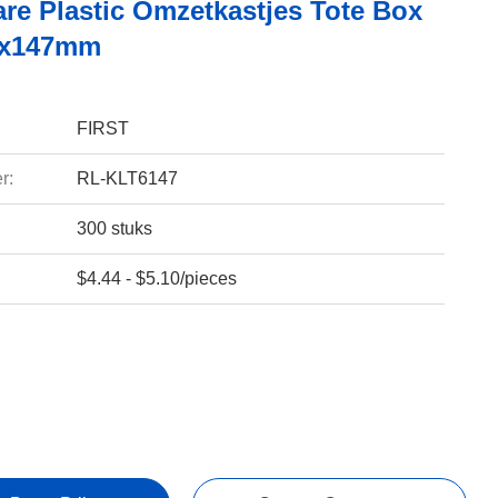
are Plastic Omzetkastjes Tote Box
0x147mm
FIRST
r:
RL-KLT6147
300 stuks
$4.44 - $5.10/pieces