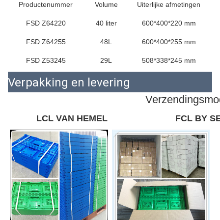
Productenummer
Volume
Uiterlijke afmetingen
FSD Z64220
40 liter
600*400*220 mm
FSD Z64255
48L
600*400*255 mm
FSD Z53245
29L
508*338*245 mm
Verpakking en levering
Verzendingsmo
LCL VAN HEMEL
FCL BY S