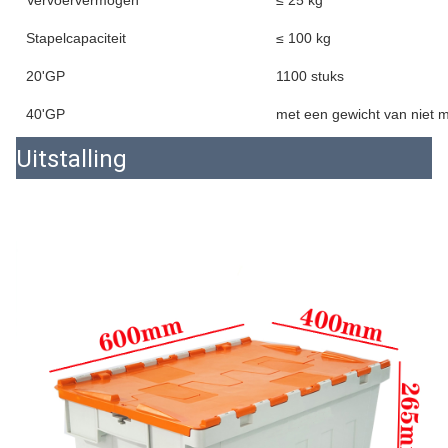
Vervoervermogen
≤ 25 kg
Stapelcapaciteit
≤ 100 kg
20'GP
1100 stuks
40'GP
met een gewicht van niet 
Uitstalling