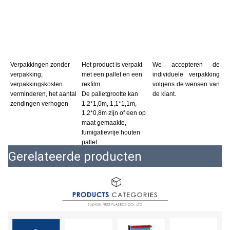
Verpakkingen zonder 
Het product is verpakt 
We accepteren de 
verpakking, 
met een pallet en een 
individuele verpakking 
verpakkingskosten 
rekfilm.
volgens de wensen van 
verminderen, het aantal 
De palletgrootte kan 
de klant.
zendingen verhogen
1,2*1,0m, 1,1*1,1m, 
1,2*0,8m zijn of een op 
maat gemaakte, 
fumigatievrije houten 
pallet.
Gerelateerde producten