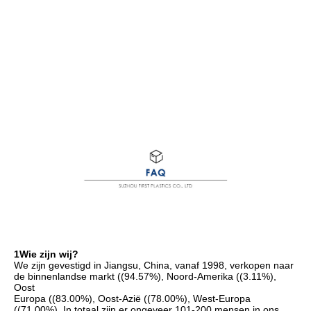
1Wie zijn wij?
We zijn gevestigd in Jiangsu, China, vanaf 1998, verkopen naar 
de binnenlandse markt ((94.57%), Noord-Amerika ((3.11%), 
Oost
Europa ((83.00%), Oost-Azië ((78.00%), West-Europa 
((71.00%). In totaal zijn er ongeveer 101-200 mensen in ons 