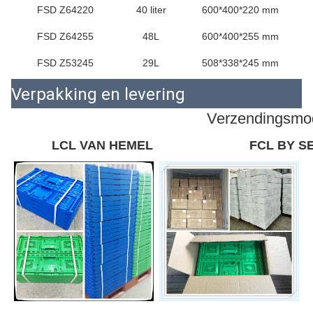
FSD Z64220
40 liter
600*400*220 mm
FSD Z64255
48L
600*400*255 mm
FSD Z53245
29L
508*338*245 mm
Verpakking en levering
Verzendingsmo
LCL VAN HEMEL
FCL BY S