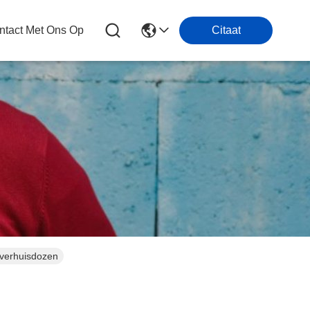
tact Met Ons Op
Citaat
 verhuisdozen