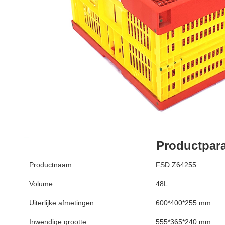
Productpar
Productnaam
FSD Z64255
Volume
48L
Uiterlijke afmetingen
600*400*255 mm
Inwendige grootte
555*365*240 mm