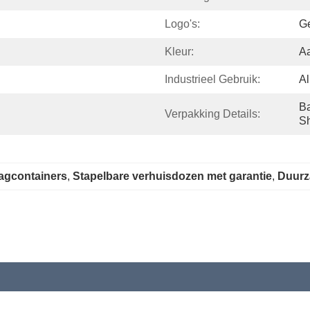
Logo's:
Ge
Kleur:
Aa
Industrieel Gebruik:
Al
Ba
Verpakking Details:
Sh
agcontainers
, 
Stapelbare verhuisdozen met garantie
, 
Duurz