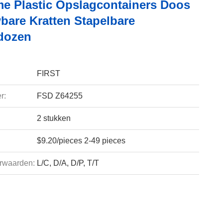
e Plastic Opslagcontainers Doos
are Kratten Stapelbare
dozen
FIRST
r:
FSD Z64255
2 stukken
$9.20/pieces 2-49 pieces
rwaarden:
L/C, D/A, D/P, T/T