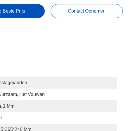
g Beste Prijs
Contact Opnemen
pslagmanden
uurzaam, Het Vouwen
 ± 1 Mm
8L
55*365*240 Mm