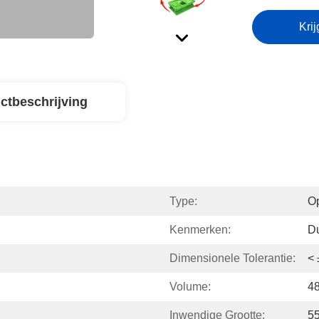
Krij
ctbeschrijving
Type:
O
Kenmerken:
D
Dimensionele Tolerantie:
<
Volume:
4
Inwendige Grootte:
5