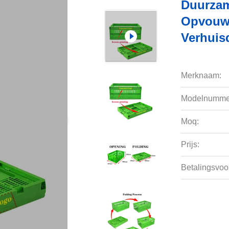
Duurzam
Opvouwb
Verhuis
Merknaam:
Modelnumme
Moq:
Prijs:
Betalingsvoo