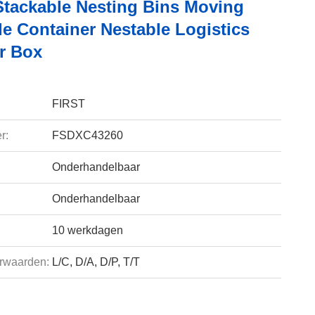
 Stackable Nesting Bins Moving
le Container Nestable Logistics
r Box
FIRST
r:
FSDXC43260
Onderhandelbaar
Onderhandelbaar
10 werkdagen
rwaarden:
L/C, D/A, D/P, T/T