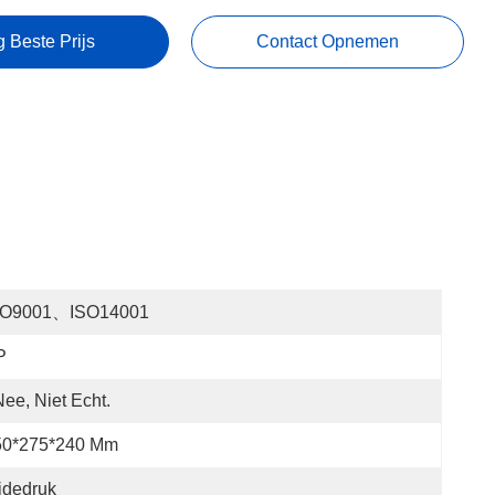
g Beste Prijs
Contact Opnemen
SO9001、ISO14001
P
Nee, Niet Echt.
50*275*240 Mm
jdedruk