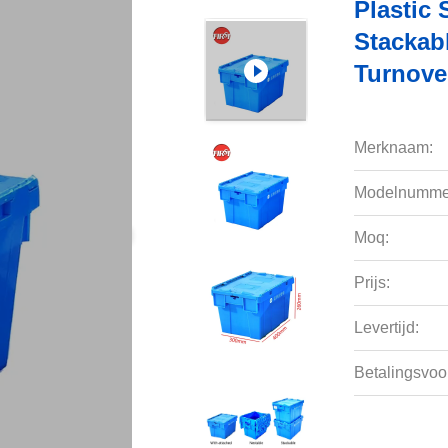
Plastic
Stackab
Turnove
Merknaam:
Modelnumme
Moq:
Prijs:
Levertijd:
Betalingsvoo