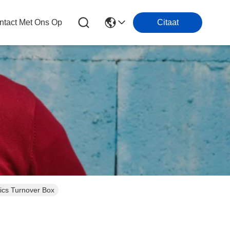
tact Met Ons Op
Citaat
tics Turnover Box