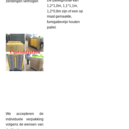
De palletgrootte kan 
zendingen verhogen
1,2*1,0m, 1,1*1,1m, 
1,2*0,8m zijn of een op 
maat gemaakte, 
fumigatievrije houten 
pallet.
We accepteren de 
individuele verpakking 
volgens de wensen van 