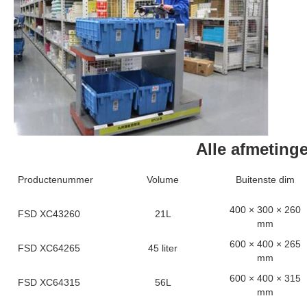
Alle afmeting
Productenummer
Volume
Buitenste dim
400 × 300 × 260
FSD XC43260
21L
mm
600 × 400 × 265
FSD XC64265
45 liter
mm
600 × 400 × 315
FSD XC64315
56L
mm