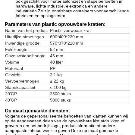
ook geschikt voor materiaalomzet en stapelbehoeften in
hardware, lichte industrie, elektronica en andere
industrieën.Ze zijn onmisbare containers voor verschillende
fabrieken en opslagcentra..
Parameters van plastic opvouwbare kratten:
Naam van het product
Plastic vouwbaar krat
Uiterlijke afmetingen
600*400*220 mm
Inwendige grootte
570*370*210 mm
Fold
Hoogte
52 mm
Opvouwstapelhoogte
45 mm
Volume
40 liter
Materiaal
PP
Gewicht
2.1 kg
Vervoervermogen
≤ 22 kg
Stapelcapaciteit
≤ 100 kg
20'GP
2500 stuks
40'GP
5000 stuks
Op maat gemaakte diensten:
Volgens de gepersonaliseerde behoeften van klanten kunnen wij
op de aangewezen delen van de opvouwbare kist afdrukken of
graveren om het bedrijfslogo, productinformatie of andere
aangepaste inhoud weer te geven.Deze op maat gemaakte