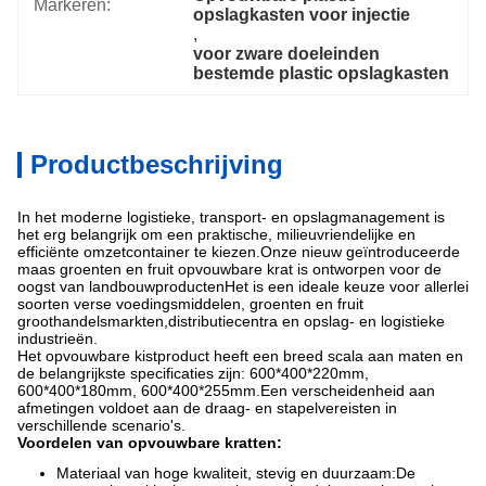
Markeren:
opslagkasten voor injectie
, 
voor zware doeleinden 
bestemde plastic opslagkasten
Productbeschrijving
In het moderne logistieke, transport- en opslagmanagement is
het erg belangrijk om een praktische, milieuvriendelijke en
efficiënte omzetcontainer te kiezen.Onze nieuw geïntroduceerde
maas groenten en fruit opvouwbare krat is ontworpen voor de
oogst van landbouwproductenHet is een ideale keuze voor allerlei
soorten verse voedingsmiddelen, groenten en fruit
groothandelsmarkten,distributiecentra en opslag- en logistieke
industrieën.
Het opvouwbare kistproduct heeft een breed scala aan maten en
de belangrijkste specificaties zijn: 600*400*220mm,
600*400*180mm, 600*400*255mm.Een verscheidenheid aan
afmetingen voldoet aan de draag- en stapelvereisten in
verschillende scenario's.
Voordelen van opvouwbare kratten:
Materiaal van hoge kwaliteit, stevig en duurzaam:De