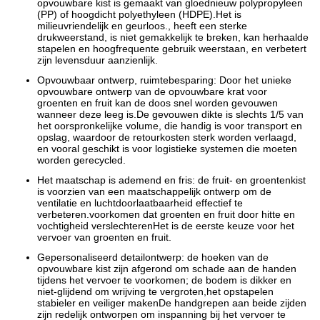
opvouwbare kist is gemaakt van gloednieuw polypropyleen
(PP) of hoogdicht polyethyleen (HDPE).Het is
milieuvriendelijk en geurloos., heeft een sterke
drukweerstand, is niet gemakkelijk te breken, kan herhaalde
stapelen en hoogfrequente gebruik weerstaan, en verbetert
zijn levensduur aanzienlijk.
Opvouwbaar ontwerp, ruimtebesparing: Door het unieke
opvouwbare ontwerp van de opvouwbare krat voor
groenten en fruit kan de doos snel worden gevouwen
wanneer deze leeg is.De gevouwen dikte is slechts 1/5 van
het oorspronkelijke volume, die handig is voor transport en
opslag, waardoor de retourkosten sterk worden verlaagd,
en vooral geschikt is voor logistieke systemen die moeten
worden gerecycled.
Het maatschap is ademend en fris: de fruit- en groentenkist
is voorzien van een maatschappelijk ontwerp om de
ventilatie en luchtdoorlaatbaarheid effectief te
verbeteren.voorkomen dat groenten en fruit door hitte en
vochtigheid verslechterenHet is de eerste keuze voor het
vervoer van groenten en fruit.
Gepersonaliseerd detailontwerp: de hoeken van de
opvouwbare kist zijn afgerond om schade aan de handen
tijdens het vervoer te voorkomen; de bodem is dikker en
niet-glijdend om wrijving te vergroten,het opstapelen
stabieler en veiliger makenDe handgrepen aan beide zijden
zijn redelijk ontworpen om inspanning bij het vervoer te