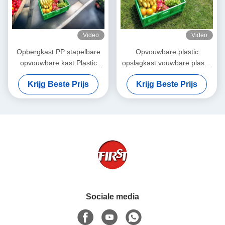
Video
Video
Opbergkast PP stapelbare
Opvouwbare plastic
opvouwbare kast Plastic
opslagkast vouwbare plastic
groentenmandje groot
fruitkast verhuisdoos
Krijg Beste Prijs
Krijg Beste Prijs
600x400x220mm
Sociale media