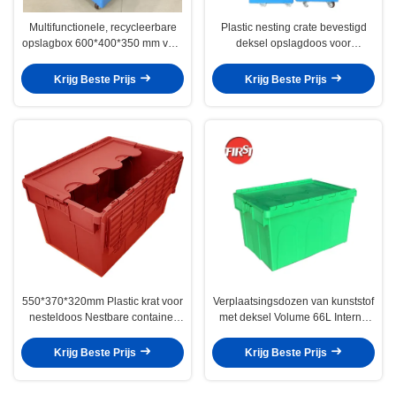
Multifunctionele, recycleerbare
Plastic nesting crate bevestigd
opslagbox 600*400*350 mm voor
deksel opslagdoos voor
zware opslag
gemakkelijke organisatie en
transport
Krijg Beste Prijs
Krijg Beste Prijs
550*370*320mm Plastic krat voor
Verplaatsingsdozen van kunststof
nesteldoos Nestbare container
met deksel Volume 66L Interne
Duurzaam en stevig
afmeting 550*370*320mm
Krijg Beste Prijs
Krijg Beste Prijs