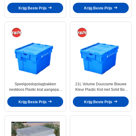
deksel grote capaciteit
thuisopslag
Krijg Beste Prijs
Krijg Beste Prijs
Speelgoedopslagbakken
21L Volume Duurzame Blauwe
nestdoos Plastic krat aangepast
Kleur Plastic Kist met Solid Box
kleur Buitengrootte
Stijl en Nestable Design
400*300*260mm
Krijg Beste Prijs
Krijg Beste Prijs