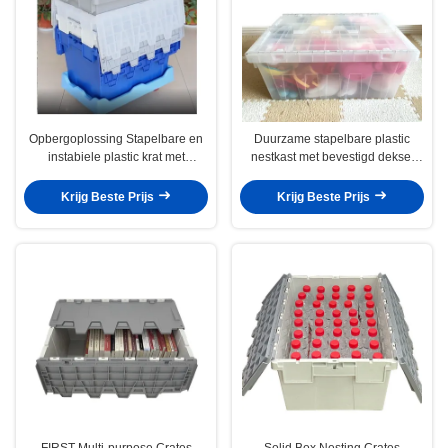
Opbergoplossing Stapelbare en
Duurzame stapelbare plastic
instabiele plastic krat met
nestkast met bevestigd deksel
bevestigd deksel
Buitengrootte 600*400*265 mm
Krijg Beste Prijs
Krijg Beste Prijs
FIRST Multi-purpose Crates
Solid Box Nesting Crates