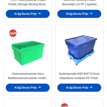
Plastic Storage Moving Boxes
Bevestigd Lid PP Logistiek
voor opslagoplossingen in
Transport Plastic voor
magazijnen
recyclebaar 56L
Krijg Beste Prijs
Krijg Beste Prijs
Gepersonaliseerde kleur
Buitengrootte 600*400*315mm
Multifunctionele plastic nesting
Stapelbare nestkast PP Plastic
krat voor logo aanpassing
kisten Blauwe vaste doos
Krijg Beste Prijs
Krijg Beste Prijs