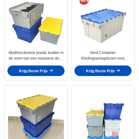
Multifunctionele plastic kratten in
Nest Container
de vorm van een massieve doos
Kledingopslagdozen voor
met een interne afmeting van
georganiseerde logistieke
550x370x320 mm
transportoplossingen
Krijg Beste Prijs
Krijg Beste Prijs